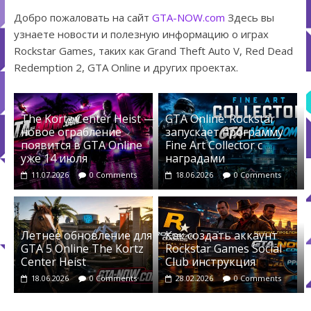
Добро пожаловать на сайт
GTA-NOW.com
Здесь вы
узнаете новости и полезную информацию о играх
Rockstar Games, таких как Grand Theft Auto V, Red Dead
Redemption 2, GTA Online и других проектах.
The Kortz Center Heist —
GTA Online: Rockstar
новое ограбление
запускает программу
появится в GTA Online
Fine Art Collector с
уже 14 июля
наградами
11.07.2026
0 Comments
18.06.2026
0 Comments
Летнее обновление для
Как создать аккаунт
GTA 5 Online The Kortz
Rockstar Games Social
Center Heist
Club инструкция
18.06.2026
0 Comments
28.02.2026
0 Comments