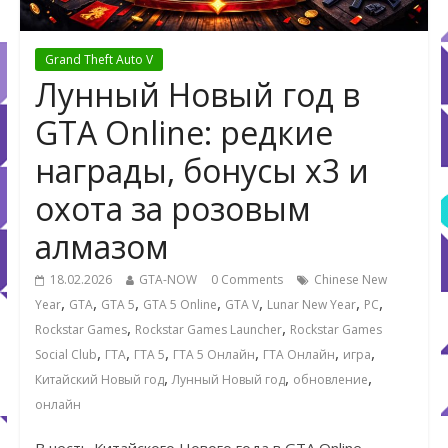
Grand Theft Auto V
Лунный Новый год в
GTA Online: редкие
награды, бонусы x3 и
охота за розовым
алмазом
18.02.2026
GTA-NOW
0 Comments
Chinese New
,
,
,
,
,
,
,
Year
GTA
GTA 5
GTA 5 Online
GTA V
Lunar New Year
PC
,
,
Rockstar Games
Rockstar Games Launcher
Rockstar Games
,
,
,
,
,
,
Social Club
ГТА
ГТА 5
ГТА 5 Онлайн
ГТА Онлайн
игра
,
,
,
Китайский Новый год
Лунный Новый год
обновление
онлайн