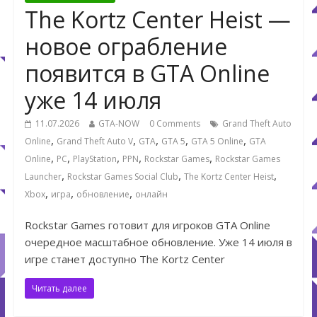
The Kortz Center Heist —
новое ограбление
появится в GTA Online
уже 14 июля
11.07.2026
GTA-NOW
0 Comments
Grand Theft Auto
,
,
,
,
,
Online
Grand Theft Auto V
GTA
GTA 5
GTA 5 Online
GTA
,
,
,
,
,
Online
PC
PlayStation
PPN
Rockstar Games
Rockstar Games
,
,
,
Launcher
Rockstar Games Social Club
The Kortz Center Heist
,
,
,
Xbox
игра
обновление
онлайн
Rockstar Games готовит для игроков GTA Online
очередное масштабное обновление. Уже 14 июля в
игре станет доступно The Kortz Center
Читать далее