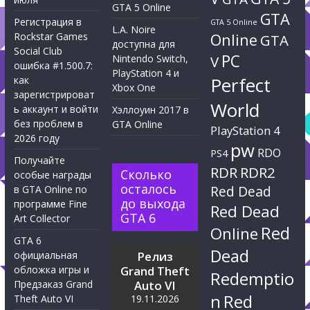
GTA 5 Online
GTA
Регистрация в
GTA 5 Online
L.A. Noire
Rockstar Games
Online
GTA
доступна для
Social Club
PC
Nintendo Switch,
V
ошибка #1.500.7:
PlayStation 4 и
Perfect
как
Xbox One
зарегистрироват
World
ь аккаунт и войти
Хэллоуин 2017 в
без проблем в
GTA Online
PlayStation 4
2026 году
pw
RDO
PS4
Получайте
RDR
RDR2
Сколько
особые награды
осталось
Red Dead
в GTA Online по
до выхода
программе Fine
Red Dead
GTA 6
Art Collector
Red
Online
GTA 6
Dead
официальная
Релиз
обложка игры и
Grand Theft
Redemptio
Предзаказ Grand
Auto VI
n
Red
Theft Auto VI
19.11.2026