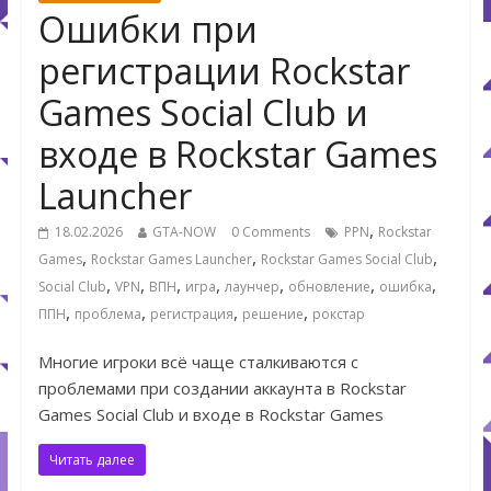
Ошибки при
регистрации Rockstar
Games Social Club и
входе в Rockstar Games
Launcher
,
18.02.2026
GTA-NOW
0 Comments
PPN
Rockstar
,
,
,
Games
Rockstar Games Launcher
Rockstar Games Social Club
,
,
,
,
,
,
,
Social Club
VPN
ВПН
игра
лаунчер
обновление
ошибка
,
,
,
,
ППН
проблема
регистрация
решение
рокстар
Многие игроки всё чаще сталкиваются с
проблемами при создании аккаунта в Rockstar
Games Social Club и входе в Rockstar Games
Читать далее