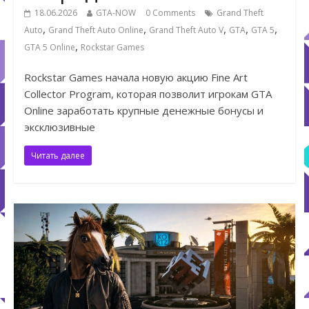
18.06.2026
GTA-NOW
0 Comments
Grand Theft
,
,
,
,
,
Auto
Grand Theft Auto Online
Grand Theft Auto V
GTA
GTA 5
,
GTA 5 Online
Rockstar Games
Rockstar Games начала новую акцию Fine Art
Collector Program, которая позволит игрокам GTA
Online заработать крупные денежные бонусы и
эксклюзивные
Читать далее