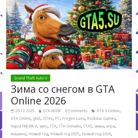
Grand Theft Auto V
Зима со снегом в GTA
Online 2026
,
29.12.2025
GTA-NOW
0 Comments
GTA 5 Online
,
,
,
,
,
,
GTA Online
gta5
GTAV
PC
Progen Luiva
Rockstar Games
,
,
,
,
,
,
,
Vapid FMJ MK V
авто
ГТА
ГТА Онлайн
ГТА5
зима
игра
,
,
,
,
машина
Новый год
Новый год 2025
Новый год 2026