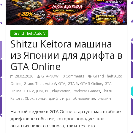
Grand Theft Auto V
Shitzu Keitora машина
из Японии для дрифта в
GTA Online
28.02.2026
GTA-NOW
0 Comments
Grand Theft Auto
,
,
,
,
,
Online
Grand Theft Auto V
GTA
GTA 5
GTA 5 Online
GTA
,
,
,
,
,
,
Online
GTA V
JDM
PC
PlayStation
Rockstar Games
Shitzu
,
,
,
,
,
,
Keitora
Xbox
гонки
дрифт
игра
обновление
онлайн
На этой неделе в GTA Online стартует масштабное
дрифтовое событие, которое порадует как
опытных пилотов заноса, так и тех, кто