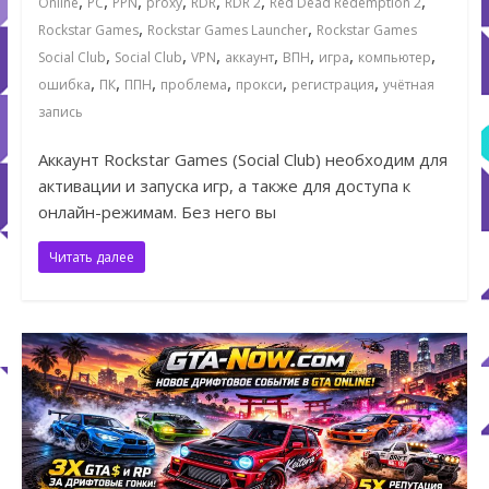
,
,
,
,
,
,
,
Online
PC
PPN
proxy
RDR
RDR 2
Red Dead Redemption 2
,
,
Rockstar Games
Rockstar Games Launcher
Rockstar Games
,
,
,
,
,
,
,
Social Club
Social Club
VPN
аккаунт
ВПН
игра
компьютер
,
,
,
,
,
,
ошибка
ПК
ППН
проблема
прокси
регистрация
учётная
запись
Аккаунт Rockstar Games (Social Club) необходим для
активации и запуска игр, а также для доступа к
онлайн-режимам. Без него вы
Читать далее