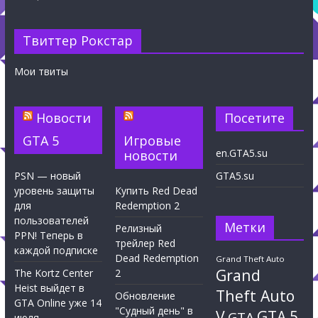
Твиттер Рокстар
Мои твиты
Новости
Посетите
GTA 5
Игровые
en.GTA5.su
новости
PSN — новый
GTA5.su
уровень защиты
Купить Red Dead
для
Redemption 2
пользователей
Метки
Релизный
PPN! Теперь в
трейлер Red
каждой подписке
Dead Redemption
Grand Theft Auto
Grand
The Kortz Center
2
Heist выйдет в
Theft Auto
Обновление
GTA Online уже 14
"Судный день" в
V
GTA 5
GTA
июля