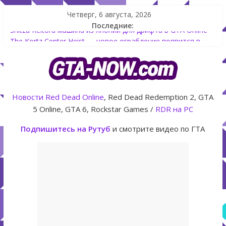
Четверг, 6 августа, 2026
Последние:
Shitzu Keitora машина из Японии для дрифта в GTA Online
The Kortz Center Heist — новое ограбление появится в
GTA Online уже 14 июля
GTA Online: Rockstar запускает программу Fine Art Collector
с наградами
Летнее обновление для GTA 5 Online The Kortz Center Heist
Новости
Red Dead Online
, Red Dead Redemption 2, GTA
Как создать аккаунт Rockstar Games Social Club инструкция
5 Online, GTA 6, Rockstar Games /
RDR на PC
Подпишитесь на Рутуб
и смотрите видео по ГТА